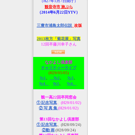
（H27年5月7日開庁）
観音寺市 旅ぶら
（2014年6月22日YTV）
三豊市浦島太郎伝説
_改版
2013枚方「菊花展」写真
12回卒藤川幸子さん
なかよし倶楽部
チャリティーライブ
(H29/05/05)
№1
、
№2
、
№3
、
№4、
№5
、
№6、
観一高22回卒同窓会
① 記念写真
、(H29/01/02)
② 写 真 集
(H29/01/02)
第13回なかよし倶楽部
① 記念写真
、
(H28/09/24)
②動 画
(H28/09/24)