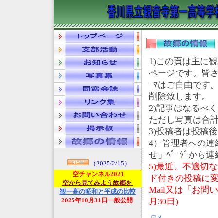
1)この頁は主に
ページです。皆さ
ｰﾏはご自由です
削除致します。
2)記事はなるべ
ただし写真は合計40
3)投稿者は投稿
4）管理者への連
せ」ﾍﾟｰｼﾞから
（2025/2/15）
5)最近、不適切
空チャンネル2021
ド付きの投稿に変
空から見てみよう故郷を
Mail又は「お問
観一高の昭和と平成の比較
2025年10月31日一般公開
月30日)
戻る