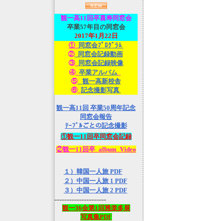
観一高
11回卒喜寿同窓会
卒業57年目の同窓会
2017年1月22日
①_
同窓会ﾌﾟﾛｸﾞﾗﾑ
②
_同窓会記録動画
③_
同窓会記録映像
④_
卒業アルバム
_
⑤
_観一高新校舎
⑥_
記念撮影写真
観一高11回 卒業50周年記念
同窓会報告
ﾃｰﾌﾞﾙごとの記念撮影
①観一11回卒同窓会記録
②観一11回卒_album_Video
１）韓国一人旅 PDF
２）中国一人旅 1 PDF
３）中国一人旅 2 PDF
---------------------
観一36会第1回雅楽多展
写真集PDF