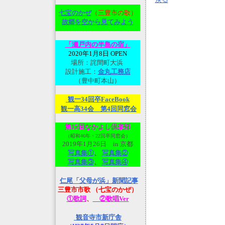
七宝のかぜ
（三豊市の歌）
故郷を空から見てみよ
う
「瀬戸内の半島の宿」
2020年1月8日 OPEN
場所：詫間町大浜
設計施工：
金丸工務店
（豊中町本山）
観一34回卒FaceBook
観一高34会 第4回同窓会
第15回なかよし倶楽部
（昭和46年・22回卒同窓会）
2019年1月26日 in 京都
写真集①
、
写真集②
写真集③
、
写真集④
仁尾「父母が浜」新聞記事
三豊市市歌 （七宝のかぜ）
①歌詞
、
②歌唱Ver
観音寺市新庁舎