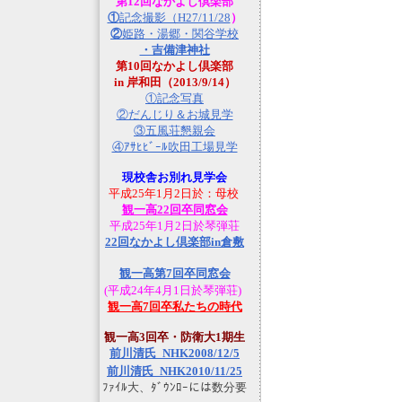
第12回なかよし倶楽部
①
記念撮影（H27/11/28
）
②
姫路・湯郷・関谷学校
・吉備津神社
第10回なかよし倶楽部
in 岸和田（2013/9/14）
①記念写真
②だんじり＆お城見学
③五風荘懇親会
④ｱｻﾋﾋﾞｰﾙ吹田工場見学
現校舎お別れ見学会
平成25年1月2日於：母校
観一高22回卒同窓会
平成25年1月2日於琴弾荘
22回なかよし倶楽部in倉敷
観一高第7回卒同窓会
(平成24年4月1日於琴弾荘)
観一高7回卒私たちの時代
観一高3回卒・防衛大1期生
前川清氏_NHK2008/12/5
前川清氏_NHK2010/11/25
ﾌｧｲﾙ大、ﾀﾞｳﾝﾛｰには数分要