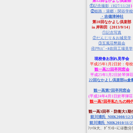
第12回なかよし倶楽部
①
記念撮影（H27/11/28
②
姫路・湯郷・関谷学校
・吉備津神社
第10回なかよし倶楽部
in 岸和田（2013/9/14）
①記念写真
②だんじり＆お城見学
③五風荘懇親会
④ｱｻﾋﾋﾞｰﾙ吹田工場見学
現校舎お別れ見学会
平成25年1月2日於：母校
観一高22回卒同窓会
平成25年1月2日於琴弾
22回なかよし倶楽部in倉
観一高第7回卒同窓会
(平成24年4月1日於琴弾荘
観一高7回卒私たちの時
観一高3回卒・防衛大1期
前川清氏_NHK2008/12/
前川清氏_NHK2010/11/2
ﾌｧｲﾙ大、ﾀﾞｳﾝﾛｰには数分