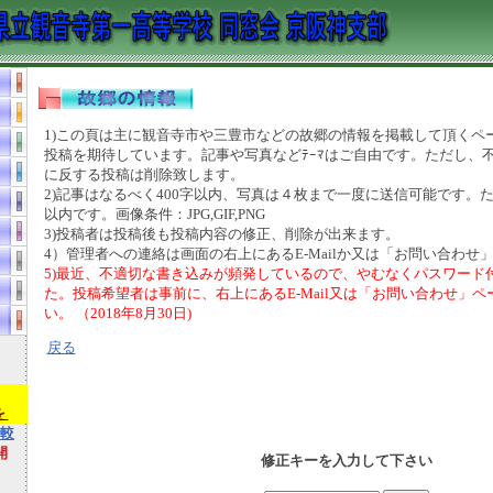
1)この頁は主に観音寺市や三豊市などの故郷の情報を掲載して頂くペ
投稿を期待しています。記事や写真などﾃｰﾏはご自由です。ただし、
に反する投稿は削除致します。
2)記事はなるべく400字以内、写真は４枚まで一度に送信可能です。た
以内です。画像条件：JPG,GIF,PNG
3)投稿者は投稿後も投稿内容の修正、削除が出来ます。
4）管理者への連絡は画面の右上にあるE-Mailか又は「お問い合わせ」
5)最近、不適切な書き込みが頻発しているので、やむなくパスワード
た。投稿希望者は事前に、右上にあるE-Mail又は「お問い合わせ」
い。 （2018年8月30日)
戻る
）
を
較
開
修正キーを入力して下さい