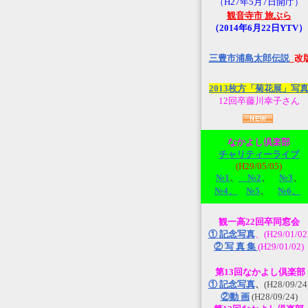
（H27年5月7日開庁）
観音寺市 旅ぶら
（2014年6月22日YTV）
三豊市浦島太郎伝説
_改
2013枚方「菊花展」写
12回卒藤川幸子さん
なかよし倶楽部
チャリティーライブ
(H29/05/05)
№1
、
№2
、
№3
、
№4、
№5
、
№6、
観一高22回卒同窓会
① 記念写真
、(H29/01/02
② 写 真 集
(H29/01/02)
第13回なかよし倶楽部
① 記念写真
、
(H28/09/24
②動 画
(H28/09/24)