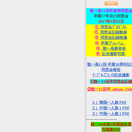
観一高
11回卒喜寿同窓
卒業57年目の同窓会
2017年1月22日
①_
同窓会ﾌﾟﾛｸﾞﾗﾑ
②
_同窓会記録動画
③_
同窓会記録映像
④_
卒業アルバム
_
⑤
_観一高新校舎
⑥_
記念撮影写真
観一高11回 卒業50周年記
同窓会報告
ﾃｰﾌﾞﾙごとの記念撮影
①観一11回卒同窓会記
②観一11回卒_album_Vid
１）韓国一人旅 PDF
２）中国一人旅 1 PDF
３）中国一人旅 2 PDF
---------------------
観一36会第1回雅楽多展
写真集PDF