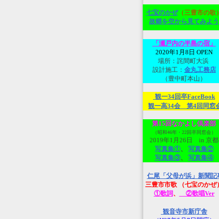
七宝のかぜ
（三豊市の歌
故郷を空から見てみよ
う
「瀬戸内の半島の宿」
2020年1月8日 OPEN
場所：詫間町大浜
設計施工：
金丸工務店
（豊中町本山）
観一34回卒FaceBook
観一高34会 第4回同窓
第15回なかよし倶楽部
（昭和46年・22回卒同窓会）
2019年1月26日 in 京都
写真集①
、
写真集②
写真集③
、
写真集④
仁尾「父母が浜」新聞記
三豊市市歌 （七宝のかぜ
①歌詞
、
②歌唱Ver
観音寺市新庁舎