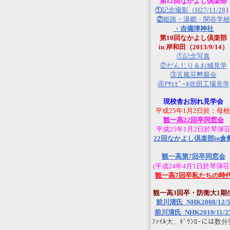
第12回なかよし倶楽部
①
記念撮影（H27/11/28
②
姫路・湯郷・関谷学校
・吉備津神社
第10回なかよし倶楽部
in 岸和田（2013/9/14）
①記念写真
②だんじり＆お城見学
③五風荘懇親会
④ｱｻﾋﾋﾞｰﾙ吹田工場見学
現校舎お別れ見学会
平成25年1月2日於：母校
観一高22回卒同窓会
平成25年1月2日於琴弾
22回なかよし倶楽部in倉
観一高第7回卒同窓会
(平成24年4月1日於琴弾荘
観一高7回卒私たちの時
観一高3回卒・防衛大1期
前川清氏_NHK2008/12/
前川清氏_NHK2010/11/2
ﾌｧｲﾙ大、ﾀﾞｳﾝﾛｰには数分