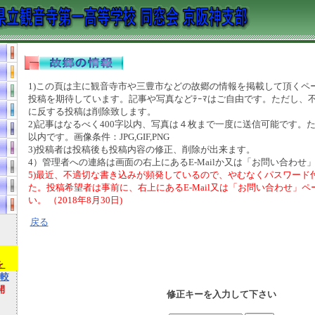
1)この頁は主に観音寺市や三豊市などの故郷の情報を掲載して頂くペ
投稿を期待しています。記事や写真などﾃｰﾏはご自由です。ただし、
に反する投稿は削除致します。
2)記事はなるべく400字以内、写真は４枚まで一度に送信可能です。た
以内です。画像条件：JPG,GIF,PNG
3)投稿者は投稿後も投稿内容の修正、削除が出来ます。
4）管理者への連絡は画面の右上にあるE-Mailか又は「お問い合わせ」
5)最近、不適切な書き込みが頻発しているので、やむなくパスワード
た。投稿希望者は事前に、右上にあるE-Mail又は「お問い合わせ」
い。 （2018年8月30日)
戻る
）
を
較
開
修正キーを入力して下さい