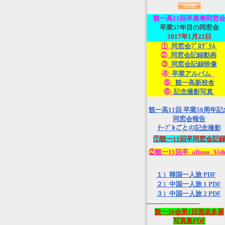
観一高
11回卒喜寿同窓
卒業57年目の同窓会
2017年1月22日
①_
同窓会ﾌﾟﾛｸﾞﾗﾑ
②
_同窓会記録動画
③_
同窓会記録映像
④_
卒業アルバム
_
⑤
_観一高新校舎
⑥_
記念撮影写真
観一高11回 卒業50周年記
同窓会報告
ﾃｰﾌﾞﾙごとの記念撮影
①観一11回卒同窓会記
②観一11回卒_album_Vid
１）韓国一人旅 PDF
２）中国一人旅 1 PDF
３）中国一人旅 2 PDF
---------------------
観一36会第1回雅楽多展
写真集PDF