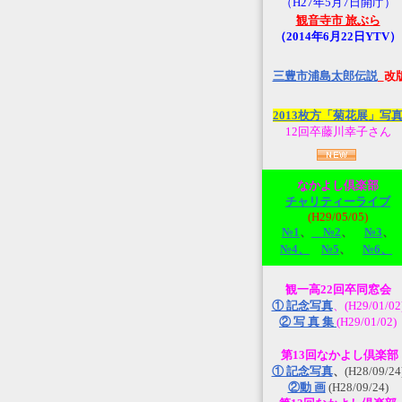
（H27年5月7日開庁）
観音寺市 旅ぶら
（2014年6月22日YTV）
三豊市浦島太郎伝説
_改
2013枚方「菊花展」写
12回卒藤川幸子さん
なかよし倶楽部
チャリティーライブ
(H29/05/05)
№1
、
№2
、
№3
、
№4、
№5
、
№6、
観一高22回卒同窓会
① 記念写真
、(H29/01/02
② 写 真 集
(H29/01/02)
第13回なかよし倶楽部
① 記念写真
、
(H28/09/24
②動 画
(H28/09/24)