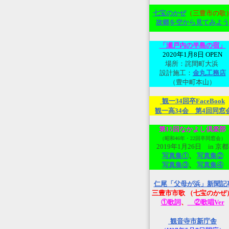
七宝のかぜ
（三豊市の歌
故郷を空から見てみよ
う
「瀬戸内の半島の宿」
2020年1月8日 OPEN
場所：詫間町大浜
設計施工：
金丸工務店
（豊中町本山）
観一34回卒FaceBook
観一高34会 第4回同窓
第15回なかよし倶楽部
（昭和46年・22回卒同窓会）
2019年1月26日 in 京都
写真集①
、
写真集②
写真集③
、
写真集④
仁尾「父母が浜」新聞記
三豊市市歌 （七宝のかぜ
①歌詞
、
②歌唱Ver
観音寺市新庁舎