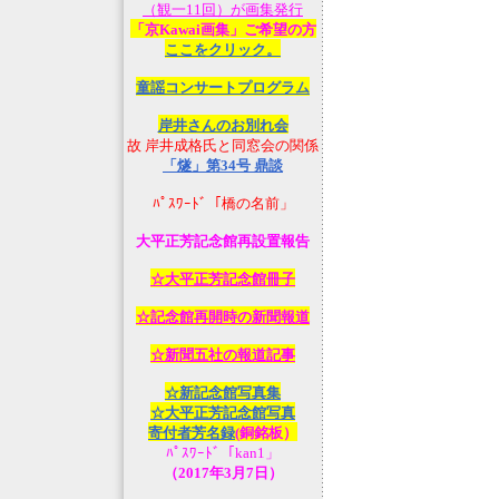
（観一11回）が画集発行
「京Kawai画集」ご希望の方
ここをクリック。
童謡コンサートプログラム
岸井さんのお別れ会
故 岸井成格氏と同窓会の関係
「燧」第34号 鼎談
ﾊﾟｽﾜｰﾄﾞ「橋の名前」
大平正芳記念館再設置報告
☆大平正芳記念館冊子
☆記念館再開時の新聞報道
☆新聞五社の報道記事
☆新記念館写真集
☆大平正芳記念館写真
寄付者芳名録
(銅銘板）
ﾊﾟｽﾜｰﾄﾞ「kan1」
（2017年3月7日）