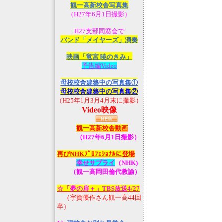
観一高新校舎写真集
（H27年6月1日撮影）
H27支部同窓会で
バンド「メイヤーズ」演奏
映画「竜宮 暁のきみ」
予告編Video
母校校舎建築中の写真集①
母校校舎建築中の写真集②
（H25年1月3月4月末に撮影）
Video映像
観一高新校舎動画
（H27年6月1日撮影）
再びNHKﾌﾟﾛﾌｪｼｮﾅﾙに登場
幸せサプライ
（NHK)
（観一高岡田倫代教諭）
☆「夢の扉＋」TBS放送4/27
（宇賀優作さん観一高44回
卒）