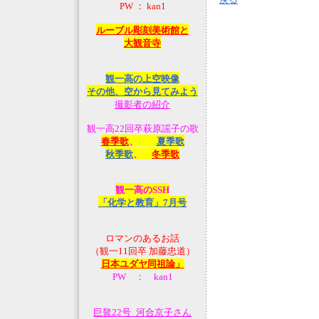
PW ： kan1
ルーブル彫刻美術館と
大観音寺
観一高の上空映像
その他、空から見てみよう
撮影者の紹介
観一高22回卒萩原謡子の歌
春季歌
、
夏季歌
秋季歌
、
冬季歌
観一高のSSH
「化学と教育」7月号
ロマンのあるお話
（観一11回卒 加藤忠道）
日本ユダヤ同祖論」
PW ： kan1
巨鼇22号_河合京子さん