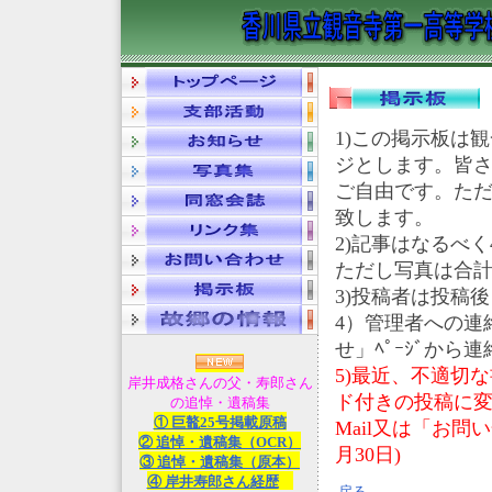
1)この掲示板は
ジとします。皆さ
ご自由です。た
致します。
2)記事はなるべ
ただし写真は合計40
3)投稿者は投稿
4）管理者への連
せ」ﾍﾟｰｼﾞから
5)最近、不適切
岸井成格さんの父・寿郎さん
ド付きの投稿に変
の追悼・遺稿集
① 巨鼇25号掲載原稿
Mail又は「お問
② 追悼・遺稿集（OCR）
月30日)
③ 追悼・遺稿集（原本）
④ 岸井寿郎さん経歴
戻る