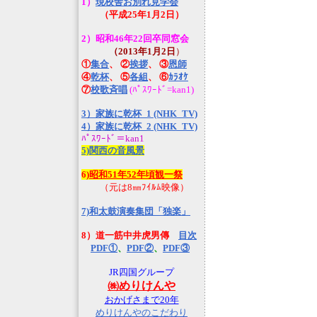
1）
現校舎お別れ見学会
（平成25年1月2日）
2）昭和46年22回卒同窓会
（2013年1月2日
）
①
集合
、 ②
挨拶
、 ③
恩師
④
乾杯
、 ⑤
各組
、 ⑥
ｶﾗｵｹ
⑦
校歌斉唱
(ﾊﾟｽﾜｰﾄﾞ=kan1)
3）家族に乾杯_1 (NHK_TV)
4）家族に乾杯_2 (NHK_TV)
ﾊﾟｽﾜｰﾄﾞ＝kan1
5)関西の音風景
6
)昭和51年52年頃観一祭
（元は8㎜ﾌｲﾙﾑ映像）
7)和太鼓演奏集団「独楽」
8）道一筋中井虎男傳
目次
PDF①
、
PDF②
、
PDF③
JR四国グループ
㈱めりけんや
おかげさまで20年
めりけんやのこだわり