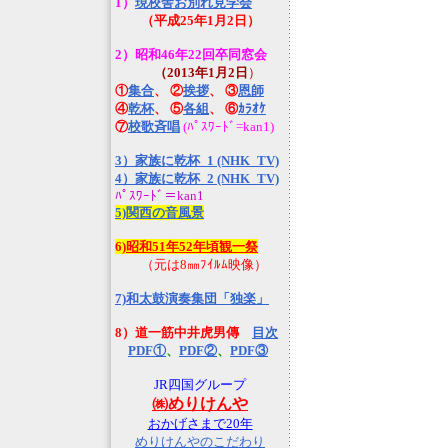
1）
現校舎お別れ見学会
（平成25年1月2日）
2）昭和46年22回卒同窓会
（2013年1月2日
）
①
集合
、 ②
挨拶
、 ③
恩師
④
乾杯
、 ⑤
各組
、 ⑥
ｶﾗｵｹ
⑦
校歌斉唱
(ﾊﾟｽﾜｰﾄﾞ=kan1)
3）家族に乾杯_1 (NHK_TV)
4）家族に乾杯_2 (NHK_TV)
ﾊﾟｽﾜｰﾄﾞ＝kan1
5)関西の音風景
6
)昭和51年52年頃観一祭
（元は8㎜ﾌｲﾙﾑ映像）
7)和太鼓演奏集団「独楽」
8）道一筋中井虎男傳
目次
PDF①
、
PDF②
、
PDF③
JR四国グループ
㈱めりけんや
おかげさまで20年
めりけんやのこだわり