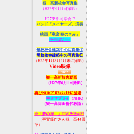
観一高新校舎写真集
（H27年6月1日撮影）
H27支部同窓会で
バンド「メイヤーズ」演奏
映画「竜宮 暁のきみ」
予告編Video
母校校舎建築中の写真集①
母校校舎建築中の写真集②
（H25年1月3月4月末に撮影）
Video映像
観一高新校舎動画
（H27年6月1日撮影）
再びNHKﾌﾟﾛﾌｪｼｮﾅﾙに登場
幸せサプライ
（NHK)
（観一高岡田倫代教諭）
☆「夢の扉＋」TBS放送4/27
（宇賀優作さん観一高44回
卒）