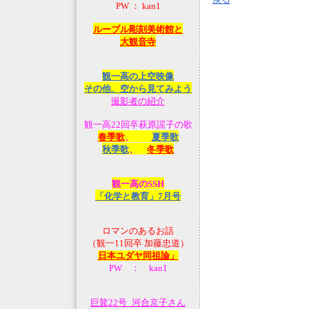
PW ： kan1
ルーブル彫刻美術館と
大観音寺
観一高の上空映像
その他、空から見てみよう
撮影者の紹介
観一高22回卒萩原謡子の歌
春季歌
、
夏季歌
秋季歌
、
冬季歌
観一高のSSH
「化学と教育」7月号
ロマンのあるお話
（観一11回卒 加藤忠道）
日本ユダヤ同祖論」
PW ： kan1
巨鼇22号_河合京子さん