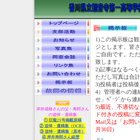
1)この掲示板は
ジとします。皆さ
ご自由です。た
致します。
2)記事はなるべ
ただし写真は合計40
3)投稿者は投稿
4）管理者への連
せ」ﾍﾟｰｼﾞから
5)最近、不適切
岸井成格さんの父・寿郎さん
ド付きの投稿に変
の追悼・遺稿集
① 巨鼇25号掲載原稿
Mail又は「お問
② 追悼・遺稿集（OCR）
月30日)
③ 追悼・遺稿集（原本）
④ 岸井寿郎さん経歴
戻る