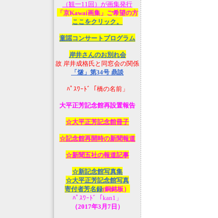
（観一11回）が画集発行
「京Kawai画集」ご希望の方
ここをクリック。
童謡コンサートプログラム
岸井さんのお別れ会
故 岸井成格氏と同窓会の関係
「燧」第34号 鼎談
ﾊﾟｽﾜｰﾄﾞ「橋の名前」
大平正芳記念館再設置報告
☆大平正芳記念館冊子
☆記念館再開時の新聞報道
☆新聞五社の報道記事
☆新記念館写真集
☆大平正芳記念館写真
寄付者芳名録
(銅銘板）
ﾊﾟｽﾜｰﾄﾞ「kan1」
（2017年3月7日）