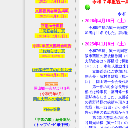
（2025年7月11日）
令和 ７年度観一
支部役員会報告掲載
令和
（2025年4月18日）
2026年4月18日（
巨鼇28号掲載
令和8年度の観一高同窓
「同窓会誌」頁
加者は11名でした。詳細
（2024年12月12日）
2025年11月8日（
令和7年度支部総会報告
令和7年度、観一高同窓
「お知らせ」頁
阪市西区の肥後橋徐園（
（2024年11月13日）
支部総会は２部構成で開催、
14：30）、参加人数は来
H/P移行完了のお知らせ
支部総会にご参加頂いた
（2023年9月12日
）
副会長・藤村育雄様（観一
回）、岡山観一会会長代理
第一部の司会は長野寛之
岡山観一会だより 8号
部では幹事長・藤田修一
（令和元年8月）
霊黙祷をしました。支部
岡山支部への連絡窓口
の青野靖様の挨拶を頂き
志様（観一32回）が、令
Video映像
告が理事の森広志様から
第 2部の懇親会の司会
「学園の歌」紹介追記
谷川光雄様（観一7回）
（トップﾍﾟｰｼﾞ最下部）
し懇談。その中で今回の出