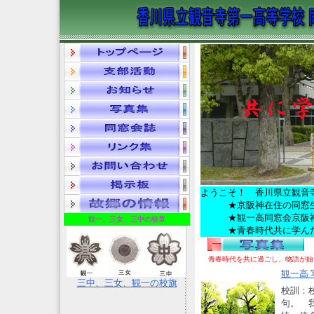
ようこそ！ 香川県立観音
★京阪神在住の同窓生会
★観一高同窓会京阪神支
観一、三女、三中の校章
★青春時代共に学んだ学
青春時代を共に過ごし、物語が始
観一高 
三中、三女、観一の校旗
校訓：
句。 