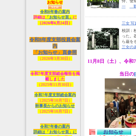
恃、使
お知らせ
一
観
令和8年春の案内
詳細は
「お知らせ頁」
に
（2026年6月24日）
三女 写
校訓：
った。
令和8年度支部役員会案
ら巌
内
三女の
「お知らせ」頁参照
（2026年3月30日）
11月8日（土）、令
令和7年度支部総会報告を掲
当日の
載しました
（2025年11月30日）
令和7年度支部総会案内
（2025年10月7日）
幹事長からのお知らせ
（2025年10月7日）
令和7年春の案内
詳細は「お知らせ頁」に