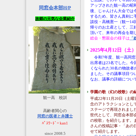
アップされた観一高の昭
同窓会本部H/P
後、じゃんけん大会では
するため、皆さん真剣に
故郷の元気な企業紹介
談役・高橋憲一（観一14
帰りのお土産として、三
頂いて、来年の再会を期
総会・懇親会の様子は
「
2025年4月12日（
令和7年度、観一高同窓
出席者は23名でした。
くなられた30名の物故
ました。その議事項目つ
なお、議事の詳細につい
学園の歌（幻の校歌）の
観一高 校訓
平成22年11月20日（
念のアトラクションとし
ステージで再現されまし
高齢者関心の
世代として、同窓会本部
同窓の医者と弁護士
の校歌」を紹介します。
ﾊﾟｽﾜｰﾄﾞ= kan1
さんの投稿記事・「あの
せて紹介します。
since 2008.5