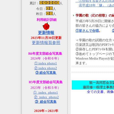
①合唱する皆さんの写
累計：
人
④平成18年「燧」（あ
今日：
人
昨日：
人
学園の歌（幻の校歌）の
利用統計詳細
平成23年5月29日に開
部の皆さんの協力により
①皆さんで合唱
。
更新情報
2025年11月30日更新
＜学園の歌の試聴の仕
更新情報頁参照
①楽譜又は歌詞のPDFﾌｧ
②保存したPDFﾌｧｲﾙ
R6年度支部総会写真集
③改めてトップページの
2024年（令和６年）
Windows Media 
来ます。
① index photo1
② index photo2
③ 総会写真集
R5年度支部総会写真集
観一高同窓会京阪
藤田修一税理士事務所内、
2023年（令和５年）
全ての文書、画像
①_index_photo1
②_index_photo2
③_総会写真集
2020年～2021年