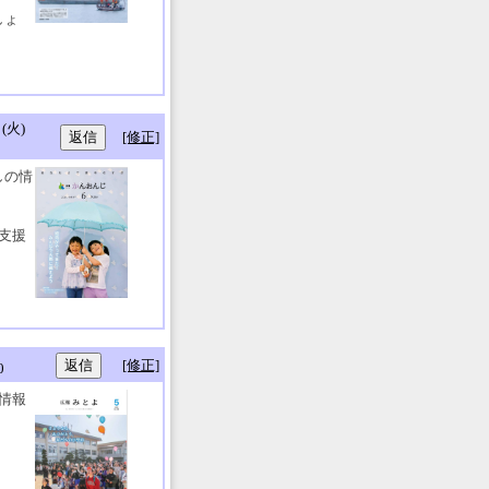
しょ
(火)
[修正]
しの情
支援
[修正]
0
情報