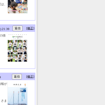
夏は、
[修正]
21:39
の情
[修正]
9
情報が
。さま