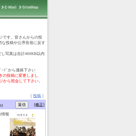
ジです。皆さんからの投
切な投稿や公序良俗に反す
し写真は合計400KB以内
ﾟｰｼﾞから連絡下さい
きの投稿に変更しまし
ージから照会して下さい。
｜
投稿
｜
[修正]
03
の情報