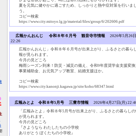
夏を元気に健やかに過ごすため、しっかりと熱中症対策を行いま
）
う。
コピー検索
https://www.city.mitoyo.lg.jp/material/files/group/6/202606.pdf
広報かんおんじ 令和８年６月号 観音寺市情報
2026年5月26日
22:26
広報かんおんじ」令和８年６月号が出来上がり、ふるさとの暮ら
報が見られます。
今月の見どころ
梅雨シーズン到来！防災・減災の備え、令和9年度奨学金支援変換
事業補助金、お元気アップ教室、結婚支援ほか。
荘
コピー検索
敷
https://www.city.kanonji.kagawa.jp/site/koho/68347.html
)
広報みとよ 令和８年5月号 三豊市情報
2026年4月27日(月) 22:4
代
「広報みとよ」令和８年5月号が出来上がり、ふるさとの暮らしの
生
が見られます。
5
今月の見どころ
5
『さようなら わたしたちの小学校
要
ありがとう ぼくたちの小学校』