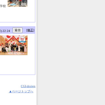
小学校
[修正]
 22:24
CGI-design
▲ページトップへ