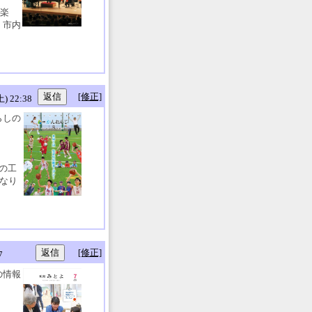
音楽
、市内
[修正]
 22:38
らしの
の工
になり
[修正]
7
の情報