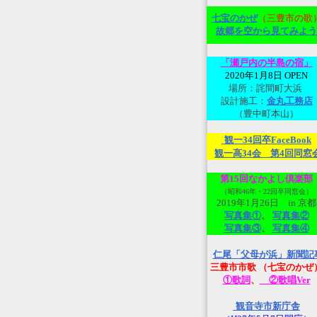
七宝のかぜ
（三豊市の歌
故郷を空から見てみよ
う
「瀬戸内の半島の宿」
2020年1月8日 OPEN
場所：詫間町大浜
設計施工：
金丸工務店
（豊中町本山）
観一34回卒FaceBook
観一高34会 第4回同窓
第15回なかよし倶楽部
（昭和46年・22回卒同窓会）
2019年1月26日 in 京都
写真集①
、
写真集②
写真集③
、
写真集④
仁尾「父母が浜」新聞記
三豊市市歌 （七宝のかぜ
①歌詞
、
②歌唱Ver
観音寺市新庁舎