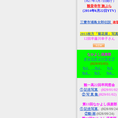
（H27年5月7日開庁）
観音寺市 旅ぶら
（2014年6月22日YTV）
三豊市浦島太郎伝説
_改
2013枚方「菊花展」写
12回卒藤川幸子さん
なかよし倶楽部
チャリティーライブ
(H29/05/05)
№1
、
№2
、
№3
、
№4、
№5
、
№6、
観一高22回卒同窓会
① 記念写真
、(H29/01/02
② 写 真 集
(H29/01/02)
第13回なかよし倶楽部
① 記念写真
、
(H28/09/24
②動 画
(H28/09/24)