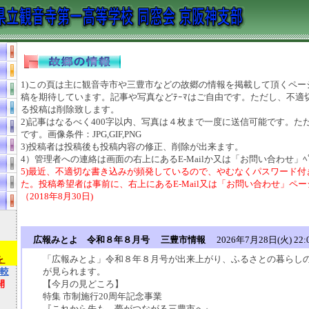
1)この頁は主に観音寺市や三豊市などの故郷の情報を掲載して頂くペー
稿を期待しています。記事や写真などﾃｰﾏはご自由です。ただし、不適
る投稿は削除致します。
2)記事はなるべく400字以内、写真は４枚まで一度に送信可能です。ただ
です。画像条件：JPG,GIF,PNG
3)投稿者は投稿後も投稿内容の修正、削除が出来ます。
4）管理者への連絡は画面の右上にあるE-Mailか又は「お問い合わせ」ﾍ
5)最近、不適切な書き込みが頻発しているので、やむなくパスワード付
た。投稿希望者は事前に、右上にあるE-Mail又は「お問い合わせ」ペ
（2018年8月30日)
）
広報みとよ 令和８年８月号 三豊市情報
2026年7月28日(火) 22:
を
「広報みとよ」令和８年８月号が出来上がり、ふるさとの暮らし
較
が見られます。
開
【今月の見どころ】
特集 市制施行20周年記念事業
『これから先も、夢がつながる三豊市へ』