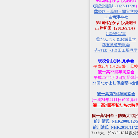
第12回なかよし倶楽部
①
記念撮影（H27/11/28
②
姫路・湯郷・関谷学校
・吉備津神社
第10回なかよし倶楽部
in 岸和田（2013/9/14）
①記念写真
②だんじり＆お城見学
③五風荘懇親会
④ｱｻﾋﾋﾞｰﾙ吹田工場見学
現校舎お別れ見学会
平成25年1月2日於：母校
観一高22回卒同窓会
平成25年1月2日於琴弾
22回なかよし倶楽部in倉
観一高第7回卒同窓会
(平成24年4月1日於琴弾荘
観一高7回卒私たちの時
観一高3回卒・防衛大1期
前川清氏_NHK2008/12/
前川清氏_NHK2010/11/2
ﾌｧｲﾙ大、ﾀﾞｳﾝﾛｰには数分