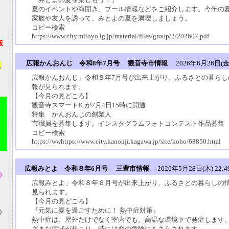
夏のイベントや海開き、プール情報などをご紹介します。今年の
家族や友人を誘って、みとよの夏を満喫しましょう。
コピー検索
https://www.city.mitoyo.lg.jp/material/files/group/2/202607.pdf
版
広報かんおんじ 令和8年7月号 観音寺市情報
2026年6月26日(金) 
真
広報かんおんじ」令和８年7月号が出来上がり、ふるさとの暮らし
報が見られます。
【今月の見どころ】
観音寺スマートICが7月4日15時に開通
特集 かんおんじの創業人
市職員を募集します。インスタグラムフォトコンテスト作品募集
コピー検索
https://wwhttps://www.city.kanonji.kagawa.jp/site/koho/68850.html
広報みとよ 令和８年6月号 三豊市情報
2026年5月28日(木) 22:4
)
広報みとよ」令和８年６月号が出来上がり、ふるさとの暮らしの
見られます。
【今月の見どころ】
『元気に夏を過ごすために！ 熱中症対策』
)
熱中症は、屋外だけでなく室内でも、高温な環境下で発症します
ざまな症状が起こり、時には命の危険にもさらされます。