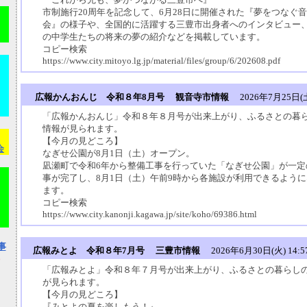
市制施行20周年を記念して、6月28日に開催された『夢をつなぐ
）
会』の様子や、全国的に活躍する三豊市出身者へのインタビュー
の中学生たちの将来の夢の紹介などを掲載しています。
コピー検索
https://www.city.mitoyo.lg.jp/material/files/group/6/202608.pdf
広報かんおんじ 令和８年8月号 観音寺市情報
2026年7月25日(土)
「広報かんおんじ」令和８年８月号が出来上がり、ふるさとの暮
情報が見られます。
【今月の見どころ】
会
なぎせ公園が8月1日（土）オープン。
凪瀬町で令和6年から整備工事を行っていた「なぎせ公園」が一定
事が完了し、8月1日（土）午前9時から各施設が利用できるよう
ます。
コピー検索
https://www.city.kanonji.kagawa.jp/site/koho/69386.html
事
広報みとよ 令和８年7月号 三豊市情報
2026年6月30日(火) 14:5
）
「広報みとよ」令和８年７月号が出来上がり、ふるさとの暮らし
が見られます。
【今月の見どころ】
『みとよの夏を楽しもう！』