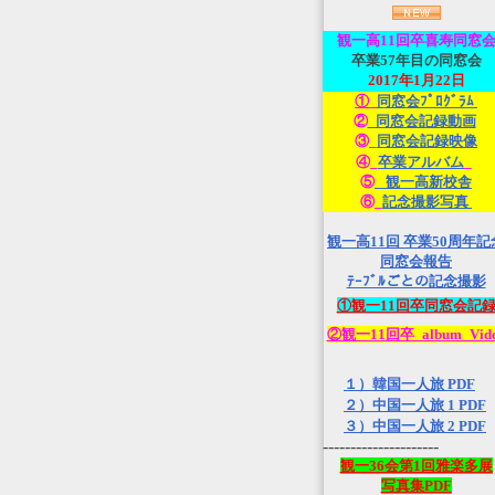
観一高
11回卒喜寿同窓
卒業57年目の同窓会
2017年1月22日
①_
同窓会ﾌﾟﾛｸﾞﾗﾑ
②
_同窓会記録動画
③_
同窓会記録映像
④_
卒業アルバム
_
⑤
_観一高新校舎
⑥_
記念撮影写真
観一高11回 卒業50周年記
同窓会報告
ﾃｰﾌﾞﾙごとの記念撮影
①観一11回卒同窓会記
②観一11回卒_album_Vid
１）韓国一人旅 PDF
２）中国一人旅 1 PDF
３）中国一人旅 2 PDF
---------------------
観一36会第1回雅楽多展
写真集PDF