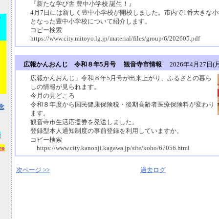
『新たな学び舎 豊中小学校 誕生！』
4月7日には新しく豊中小学校が開校しました。市内で1番大きな
会
となった豊中小学校について紹介します。
コピー検索
https://www.city.mitoyo.lg.jp/material/files/group/6/202605.pdf
広報かんおんじ 令和８年5月号 観音寺市情報
2026年4月27日(月)
広報かんおんじ」令和８年5月号が出来上がり、ふるさとの暮ら
しの情報が見られます。
今月の見どころ
令和８年度から国民健康保険税・後期高齢者医療保険料が変わり
念
ます。
観音寺市生活応援券を発送しました。
登録型本人通知制度の事前登録を利用していますか。
録
コピー検索
eo
https://www.city.kanonji.kagawa.jp/site/koho/67056.html
次ページ >>
過去ログ