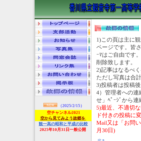
1)この頁は主に
ページです。皆さ
ｰﾏはご自由です
削除致します。
2)記事はなるべ
ただし写真は合計40
3)投稿者は投稿
4）管理者への連
せ」ﾍﾟｰｼﾞから
（2025/2/15）
5)最近、不適切
空チャンネル2021
ド付きの投稿に変
空から見てみよう故郷を
Mail又は「お問
観一高の昭和と平成の比較
2025年10月31日一般公開
月30日)
戻る