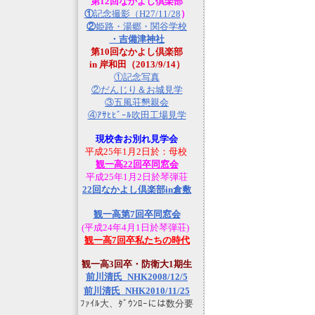
第12回なかよし倶楽部
①
記念撮影（H27/11/28
）
②
姫路・湯郷・関谷学校
・吉備津神社
第10回なかよし倶楽部
in 岸和田（2013/9/14）
①記念写真
②だんじり＆お城見学
③五風荘懇親会
④ｱｻﾋﾋﾞｰﾙ吹田工場見学
現校舎お別れ見学会
平成25年1月2日於：母校
観一高22回卒同窓会
平成25年1月2日於琴弾荘
22回なかよし倶楽部in倉敷
観一高第7回卒同窓会
(平成24年4月1日於琴弾荘)
観一高7回卒私たちの時代
観一高3回卒・防衛大1期生
前川清氏_NHK2008/12/5
前川清氏_NHK2010/11/25
ﾌｧｲﾙ大、ﾀﾞｳﾝﾛｰには数分要