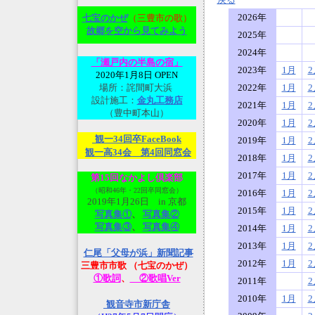
2026年
七宝のかぜ
（三豊市の歌）
故郷を空から見てみよ
う
2025年
2024年
「瀬戸内の半島の宿」
2023年
1月
2
2020年1月8日 OPEN
場所：詫間町大浜
2022年
1月
2
設計施工：
金丸工務店
2021年
1月
2
（豊中町本山）
2020年
1月
2
観一34回卒FaceBook
2019年
1月
2
観一高34会 第4回同窓会
2018年
1月
2
2017年
1月
2
第15回なかよし倶楽部
（昭和46年・22回卒同窓会）
2016年
1月
2
2019年1月26日 in 京都
2015年
1月
2
写真集①
、
写真集②
写真集③
、
写真集④
2014年
1月
2
2013年
1月
2
仁尾「父母が浜」新聞記事
2012年
1月
2
三豊市市歌 （七宝のかぜ）
①歌詞
、
②歌唱Ver
2011年
2
2010年
1月
2
観音寺市新庁舎