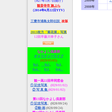
2009年
2
（H27年5月7日開庁）
観音寺市 旅ぶら
2008年
（2014年6月22日YTV）
三豊市浦島太郎伝説
_改版
2013枚方「菊花展」写真
12回卒藤川幸子さん
なかよし倶楽部
チャリティーライブ
(H29/05/05)
№1
、
№2
、
№3
、
№4、
№5
、
№6、
観一高22回卒同窓会
① 記念写真
、(H29/01/02)
② 写 真 集
(H29/01/02)
第13回なかよし倶楽部
① 記念写真
、
(H28/09/24)
②動 画
(H28/09/24)