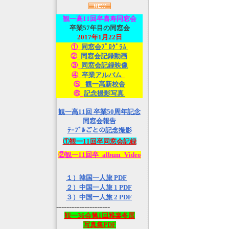
観一高
11回卒喜寿同窓会
卒業57年目の同窓会
2017年1月22日
①_
同窓会ﾌﾟﾛｸﾞﾗﾑ
②
_同窓会記録動画
③_
同窓会記録映像
④_
卒業アルバム
_
⑤
_観一高新校舎
⑥_
記念撮影写真
観一高11回 卒業50周年記念
同窓会報告
ﾃｰﾌﾞﾙごとの記念撮影
①観一11回卒同窓会記録
②観一11回卒_album_Video
１）韓国一人旅 PDF
２）中国一人旅 1 PDF
３）中国一人旅 2 PDF
---------------------
観一36会第1回雅楽多展
写真集PDF