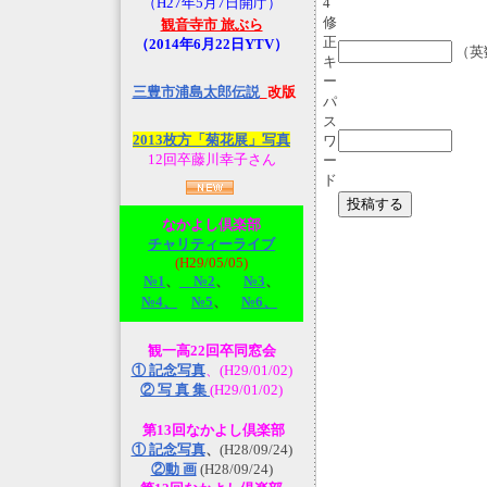
（H27年5月7日開庁）
4
修
観音寺市 旅ぶら
正
（2014年6月22日YTV）
（英
キ
ー
三豊市浦島太郎伝説
_改版
パ
ス
2013枚方「菊花展」写真
ワ
12回卒藤川幸子さん
ー
ド
なかよし倶楽部
チャリティーライブ
(H29/05/05)
№1
、
№2
、
№3
、
№4、
№5
、
№6、
観一高22回卒同窓会
① 記念写真
、(H29/01/02)
② 写 真 集
(H29/01/02)
第13回なかよし倶楽部
① 記念写真
、
(H28/09/24)
②動 画
(H28/09/24)