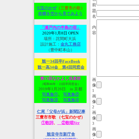
前
七宝のかぜ
（三豊市の歌）
題
故郷を空から見てみよ
う
名
内
「瀬戸内の半島の宿」
容
2020年1月8日 OPEN
場所：詫間町大浜
設計施工：
金丸工務店
（豊中町本山）
観一34回卒FaceBook
観一高34会 第4回同窓会
第15回なかよし倶楽部
画
（昭和46年・22回卒同窓会）
像
2019年1月26日 in 京都
1
写真集①
、
写真集②
画
写真集③
、
写真集④
像
2
仁尾「父母が浜」新聞記事
画
三豊市市歌 （七宝のかぜ）
像
①歌詞
、
②歌唱Ver
3
画
観音寺市新庁舎
像