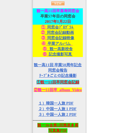
観一高
11回卒喜寿同窓会
卒業57年目の同窓会
2017年1月22日
①_
同窓会ﾌﾟﾛｸﾞﾗﾑ
②
_同窓会記録動画
③_
同窓会記録映像
④_
卒業アルバム
_
⑤
_観一高新校舎
⑥_
記念撮影写真
観一高11回 卒業50周年記念
同窓会報告
ﾃｰﾌﾞﾙごとの記念撮影
①観一11回卒同窓会記録
②観一11回卒_album_Video
１）韓国一人旅 PDF
２）中国一人旅 1 PDF
３）中国一人旅 2 PDF
---------------------
観一36会第1回雅楽多展
写真集PDF