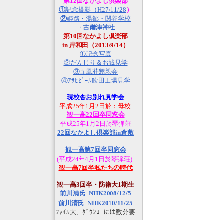
第12回なかよし倶楽部
①
記念撮影（H27/11/28
）
②
姫路・湯郷・関谷学校
・吉備津神社
第10回なかよし倶楽部
in 岸和田（2013/9/14）
①記念写真
②だんじり＆お城見学
③五風荘懇親会
④ｱｻﾋﾋﾞｰﾙ吹田工場見学
現校舎お別れ見学会
平成25年1月2日於：母校
観一高22回卒同窓会
平成25年1月2日於琴弾荘
22回なかよし倶楽部in倉敷
観一高第7回卒同窓会
(平成24年4月1日於琴弾荘)
観一高7回卒私たちの時代
観一高3回卒・防衛大1期生
前川清氏_NHK2008/12/5
前川清氏_NHK2010/11/25
ﾌｧｲﾙ大、ﾀﾞｳﾝﾛｰには数分要