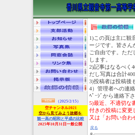
1)この頁は主に
ージです。皆さん
ご自由です。ただ
します。
2)記事はなるべく
だし写真は合計400
3)投稿者は投稿
4）管理者への連絡
ﾍﾟｰｼﾞから連絡下
（2025/2/15）
5)最近、不適切
空チャンネル2021
付きの投稿に変更し
空から見てみよう故郷を
又は「お問い合わせ
観一高の昭和と平成の比較
2025年10月31日一般公開
戻る
名