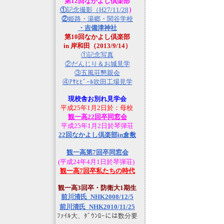
第12回なかよし倶楽部
①
記念撮影（H27/11/28
）
②
姫路・湯郷・関谷学校
・吉備津神社
第10回なかよし倶楽部
in 岸和田（2013/9/14）
①記念写真
②だんじり＆お城見学
③五風荘懇親会
④ｱｻﾋﾋﾞｰﾙ吹田工場見学
現校舎お別れ見学会
平成25年1月2日於：母校
観一高22回卒同窓会
平成25年1月2日於琴弾荘
22回なかよし倶楽部in倉敷
観一高第7回卒同窓会
(平成24年4月1日於琴弾荘)
観一高7回卒私たちの時代
観一高3回卒・防衛大1期生
前川清氏_NHK2008/12/5
前川清氏_NHK2010/11/25
ﾌｧｲﾙ大、ﾀﾞｳﾝﾛｰには数分要