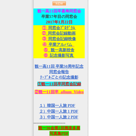
観一高
11回卒喜寿同窓会
卒業57年目の同窓会
2017年1月22日
①_
同窓会ﾌﾟﾛｸﾞﾗﾑ
②
_同窓会記録動画
③_
同窓会記録映像
④_
卒業アルバム
_
⑤
_観一高新校舎
⑥_
記念撮影写真
観一高11回 卒業50周年記念
同窓会報告
ﾃｰﾌﾞﾙごとの記念撮影
①観一11回卒同窓会記録
②観一11回卒_album_Video
１）韓国一人旅 PDF
２）中国一人旅 1 PDF
３）中国一人旅 2 PDF
---------------------
観一36会第1回雅楽多展
写真集PDF