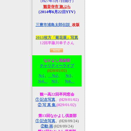
（H27年5月7日開庁）
観音寺市 旅ぶら
（2014年6月22日YTV）
三豊市浦島太郎伝説
_改版
2013枚方「菊花展」写真
12回卒藤川幸子さん
なかよし倶楽部
チャリティーライブ
(H29/05/05)
№1
、
№2
、
№3
、
№4、
№5
、
№6、
観一高22回卒同窓会
① 記念写真
、(H29/01/02)
② 写 真 集
(H29/01/02)
第13回なかよし倶楽部
① 記念写真
、
(H28/09/24)
②動 画
(H28/09/24)