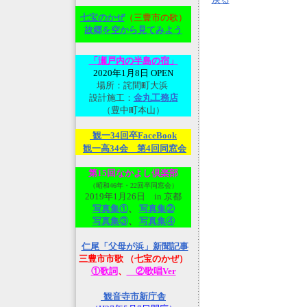
七宝のかぜ
（三豊市の歌）
故郷を空から見てみよ
う
「瀬戸内の半島の宿」
2020年1月8日 OPEN
場所：詫間町大浜
設計施工：
金丸工務店
（豊中町本山）
観一34回卒FaceBook
観一高34会 第4回同窓会
第15回なかよし倶楽部
（昭和46年・22回卒同窓会）
2019年1月26日 in 京都
写真集①
、
写真集②
写真集③
、
写真集④
仁尾「父母が浜」新聞記事
三豊市市歌 （七宝のかぜ）
①歌詞
、
②歌唱Ver
観音寺市新庁舎