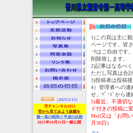
1)この頁は主に
ページです。皆さ
ｰﾏはご自由です
削除致します。
2)記事はなるべ
ただし写真は合計40
3)投稿者は投稿
4）管理者への連
せ」ﾍﾟｰｼﾞから
（2025/2/15）
5)最近、不適切
空チャンネル2021
ド付きの投稿に変
空から見てみよう故郷を
Mail又は「お問
観一高の昭和と平成の比較
2025年10月31日一般公開
月30日)
戻る