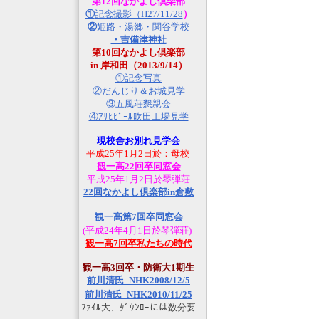
第12回なかよし倶楽部
①
記念撮影（H27/11/28
）
②
姫路・湯郷・関谷学校
・吉備津神社
第10回なかよし倶楽部
in 岸和田（2013/9/14）
①記念写真
②だんじり＆お城見学
③五風荘懇親会
④ｱｻﾋﾋﾞｰﾙ吹田工場見学
現校舎お別れ見学会
平成25年1月2日於：母校
観一高22回卒同窓会
平成25年1月2日於琴弾荘
22回なかよし倶楽部in倉敷
観一高第7回卒同窓会
(平成24年4月1日於琴弾荘)
観一高7回卒私たちの時代
観一高3回卒・防衛大1期生
前川清氏_NHK2008/12/5
前川清氏_NHK2010/11/25
ﾌｧｲﾙ大、ﾀﾞｳﾝﾛｰには数分要