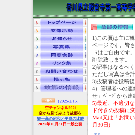
1)この頁は主に
ページです。皆さ
ｰﾏはご自由です
削除致します。
2)記事はなるべ
ただし写真は合計40
3)投稿者は投稿
4）管理者への連
せ」ﾍﾟｰｼﾞから
（2025/2/15）
5)最近、不適切
空チャンネル2021
ド付きの投稿に変
空から見てみよう故郷を
Mail又は「お問
観一高の昭和と平成の比較
2025年10月31日一般公開
月30日)
戻る