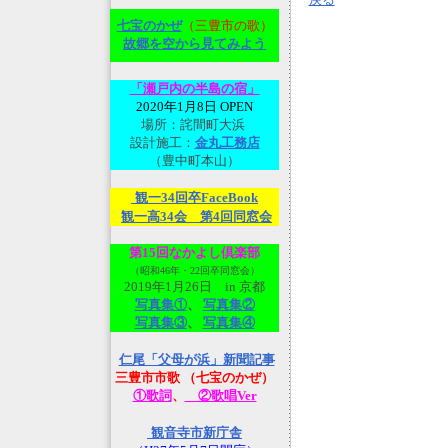
七宝のかぜ
（三豊市の歌）
故郷を空から見てみよ
う
「瀬戸内の半島の宿」
2020年1月8日 OPEN
場所：詫間町大浜
設計施工：
金丸工務店
（豊中町本山）
観一34回卒FaceBook
観一高34会 第4回同窓会
第15回なかよし倶楽部
（昭和46年・22回卒同窓会）
2019年1月26日 in 京都
写真集①
、
写真集②
写真集③
、
写真集④
仁尾「父母が浜」新聞記事
三豊市市歌 （七宝のかぜ）
①歌詞
、
②歌唱Ver
観音寺市新庁舎