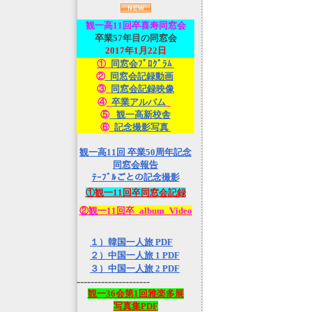
観一高
11回卒喜寿同窓会
卒業57年目の同窓会
2017年1月22日
①_
同窓会ﾌﾟﾛｸﾞﾗﾑ
②
_同窓会記録動画
③_
同窓会記録映像
④_
卒業アルバム
_
⑤
_観一高新校舎
⑥_
記念撮影写真
観一高11回 卒業50周年記念
同窓会報告
ﾃｰﾌﾞﾙごとの記念撮影
①観一11回卒同窓会記録
②観一11回卒_album_Video
１）韓国一人旅 PDF
２）中国一人旅 1 PDF
３）中国一人旅 2 PDF
---------------------
観一36会第1回雅楽多展
写真集PDF