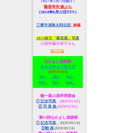
（H27年5月7日開庁）
観音寺市 旅ぶら
（2014年6月22日YTV）
三豊市浦島太郎伝説
_改版
2013枚方「菊花展」写真
12回卒藤川幸子さん
なかよし倶楽部
チャリティーライブ
(H29/05/05)
№1
、
№2
、
№3
、
№4、
№5
、
№6、
観一高22回卒同窓会
① 記念写真
、(H29/01/02)
② 写 真 集
(H29/01/02)
第13回なかよし倶楽部
① 記念写真
、
(H28/09/24)
②動 画
(H28/09/24)