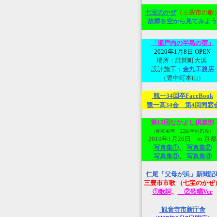
七宝のかぜ
（三豊市の歌
故郷を空から見てみよ
う
「瀬戸内の半島の宿」
2020年1月8日 OPEN
場所：詫間町大浜
設計施工：
金丸工務店
（豊中町本山）
観一34回卒FaceBook
観一高34会 第4回同窓
第15回なかよし倶楽部
（昭和46年・22回卒同窓会）
2019年1月26日 in 京都
写真集①
、
写真集②
写真集③
、
写真集④
仁尾「父母が浜」新聞記
三豊市市歌 （七宝のかぜ
①歌詞
、
②歌唱Ver
観音寺市新庁舎