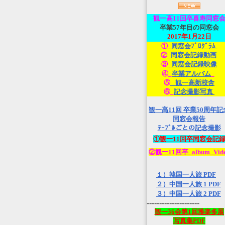
観一高
11回卒喜寿同窓
卒業57年目の同窓会
2017年1月22日
①_
同窓会ﾌﾟﾛｸﾞﾗﾑ
②
_同窓会記録動画
③_
同窓会記録映像
④_
卒業アルバム
_
⑤
_観一高新校舎
⑥_
記念撮影写真
観一高11回 卒業50周年記
同窓会報告
ﾃｰﾌﾞﾙごとの記念撮影
①観一11回卒同窓会記
②観一11回卒_album_Vid
１）韓国一人旅 PDF
２）中国一人旅 1 PDF
３）中国一人旅 2 PDF
---------------------
観一36会第1回雅楽多展
写真集PDF