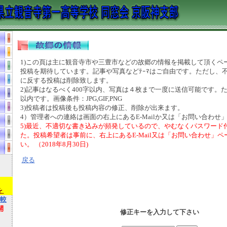
1)この頁は主に観音寺市や三豊市などの故郷の情報を掲載して頂くペ
投稿を期待しています。記事や写真などﾃｰﾏはご自由です。ただし、
に反する投稿は削除致します。
2)記事はなるべく400字以内、写真は４枚まで一度に送信可能です。た
以内です。画像条件：JPG,GIF,PNG
3)投稿者は投稿後も投稿内容の修正、削除が出来ます。
4）管理者への連絡は画面の右上にあるE-Mailか又は「お問い合わせ」
5)最近、不適切な書き込みが頻発しているので、やむなくパスワード
た。投稿希望者は事前に、右上にあるE-Mail又は「お問い合わせ」
い。 （2018年8月30日)
戻る
）
を
較
開
修正キーを入力して下さい