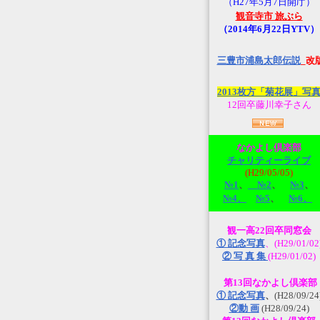
（H27年5月7日開庁）
観音寺市 旅ぶら
（2014年6月22日YTV）
三豊市浦島太郎伝説
_改
2013枚方「菊花展」写
12回卒藤川幸子さん
なかよし倶楽部
チャリティーライブ
(H29/05/05)
№1
、
№2
、
№3
、
№4、
№5
、
№6、
観一高22回卒同窓会
① 記念写真
、(H29/01/02
② 写 真 集
(H29/01/02)
第13回なかよし倶楽部
① 記念写真
、
(H28/09/24
②動 画
(H28/09/24)