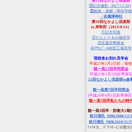
第12回なかよし倶楽部
①
記念撮影（H27/11/28
②
姫路・湯郷・関谷学校
・吉備津神社
第10回なかよし倶楽部
in 岸和田（2013/9/14）
①記念写真
②だんじり＆お城見学
③五風荘懇親会
④ｱｻﾋﾋﾞｰﾙ吹田工場見学
現校舎お別れ見学会
平成25年1月2日於：母校
観一高22回卒同窓会
平成25年1月2日於琴弾
22回なかよし倶楽部in倉
観一高第7回卒同窓会
(平成24年4月1日於琴弾荘
観一高7回卒私たちの時
観一高3回卒・防衛大1期
前川清氏_NHK2008/12/
前川清氏_NHK2010/11/2
ﾌｧｲﾙ大、ﾀﾞｳﾝﾛｰには数分