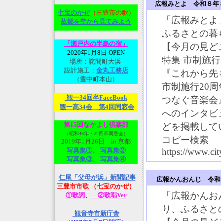
広報みとよ 令和８年
七宝のかぜ
（三豊市の歌）
「広報みとよ
故郷を空から見てみよ
う
ふるさとの暮
「瀬戸内の半島の宿」
【今月の見ど
2020年1月8日 OPEN
特集 市制施行
場所：詫間町大浜
設計施工：
金丸工務店
『これから先
（豊中町本山）
市制施行20
観一34回卒FaceBook
つなぐ音楽会
観一高34会 第4回同窓会
へのインタビ
第15回なかよし倶楽部
どを掲載して
（昭和46年・22回卒同窓会）
コピー検索
2019年1月26日 in 京都
写真集①
、
写真集②
https://www.cit
写真集③
、
写真集④
仁尾「父母が浜」新聞記事
広報かんおんじ 令和
三豊市市歌 （七宝のかぜ）
「広報かんお
①歌詞
、
②歌唱Ver
り、ふるさと
観音寺市新庁舎