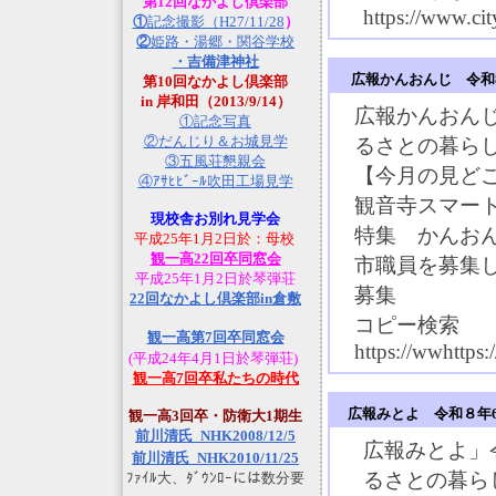
第12回なかよし倶楽部
https://www.cit
①
記念撮影（H27/11/28
）
②
姫路・湯郷・関谷学校
・吉備津神社
広報かんおんじ 令和
第10回なかよし倶楽部
in 岸和田（2013/9/14）
広報かんおん
①記念写真
②だんじり＆お城見学
るさとの暮ら
③五風荘懇親会
【今月の見ど
④ｱｻﾋﾋﾞｰﾙ吹田工場見学
観音寺スマート
現校舎お別れ見学会
特集 かんお
平成25年1月2日於：母校
観一高22回卒同窓会
市職員を募集
平成25年1月2日於琴弾荘
募集
22回なかよし倶楽部in倉敷
コピー検索
観一高第7回卒同窓会
https://wwhttps
(平成24年4月1日於琴弾荘)
観一高7回卒私たちの時代
広報みとよ 令和８年
観一高3回卒・防衛大1期生
前川清氏_NHK2008/12/5
広報みとよ」
前川清氏_NHK2010/11/25
るさとの暮ら
ﾌｧｲﾙ大、ﾀﾞｳﾝﾛｰには数分要