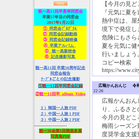
【今月の見ど
観一高
11回卒喜寿同窓会
『元気に夏を
卒業57年目の同窓会
熱中症は、屋
2017年1月22日
境下で発症し
①_
同窓会ﾌﾟﾛｸﾞﾗﾑ
②
_同窓会記録動画
危険にもさら
③_
同窓会記録映像
夏を元気に健
④_
卒業アルバム
_
⑤
_観一高新校舎
行いましょう
⑥_
記念撮影写真
コピー検索
観一高11回 卒業50周年記念
https://www.cit
同窓会報告
ﾃｰﾌﾞﾙごとの記念撮影
広報かんおんじ 令
①観一11回卒同窓会記録
22:26
②観一11回卒_album_Video
広報かんおん
１）韓国一人旅 PDF
り、ふるさと
２）中国一人旅 1 PDF
今月の見どこ
３）中国一人旅 2 PDF
---------------------
梅雨シーズン
観一36会第1回雅楽多展
度奨学金支援
写真集PDF