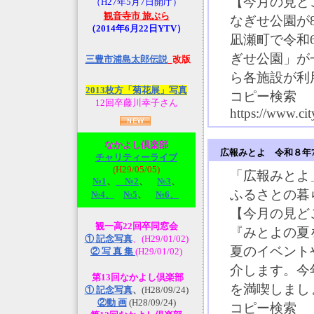
【今月の見ど
（H27年5月7日開庁）
観音寺市 旅ぶら
なぎせ公園が
（2014年6月22日YTV）
凪瀬町で令和
ぎせ公園」が
三豊市浦島太郎伝説
_改版
ら各施設が利
2013枚方「菊花展」写真
コピー検索
12回卒藤川幸子さん
https://www.ci
なかよし倶楽部
広報みとよ 令和８年
チャリティーライブ
(H29/05/05)
「広報みとよ
№1
、
№2
、
№3
、
ふるさとの暮
№4、
№5
、
№6、
【今月の見ど
観一高22回卒同窓会
『みとよの夏
① 記念写真
、(H29/01/02)
夏のイベント
② 写 真 集
(H29/01/02)
介します。今
第13回なかよし倶楽部
を満喫しまし
① 記念写真
、
(H28/09/24)
②動 画
(H28/09/24)
コピー検索