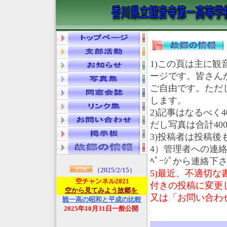
1)この頁は主に
ージです。皆さん
ご自由です。ただ
します。
2)記事はなるべく
だし写真は合計400
3)投稿者は投稿
4）管理者への連絡
ﾍﾟｰｼﾞから連絡下
（2025/2/15）
5)最近、不適切
空チャンネル2021
付きの投稿に変更し
空から見てみよう故郷を
又は「お問い合わせ
観一高の昭和と平成の比較
2025年10月31日一般公開